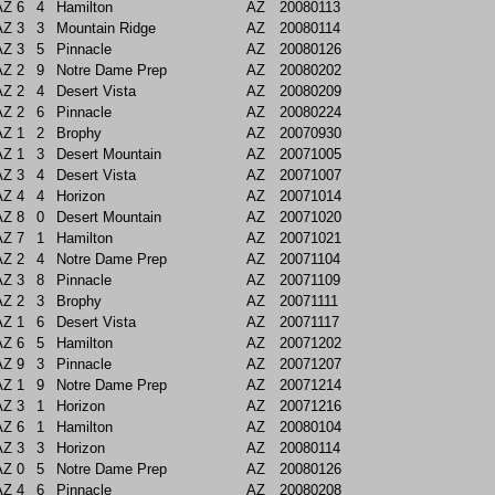
AZ
6
4
Hamilton
AZ
20080113
AZ
3
3
Mountain Ridge
AZ
20080114
AZ
3
5
Pinnacle
AZ
20080126
AZ
2
9
Notre Dame Prep
AZ
20080202
AZ
2
4
Desert Vista
AZ
20080209
AZ
2
6
Pinnacle
AZ
20080224
AZ
1
2
Brophy
AZ
20070930
AZ
1
3
Desert Mountain
AZ
20071005
AZ
3
4
Desert Vista
AZ
20071007
AZ
4
4
Horizon
AZ
20071014
AZ
8
0
Desert Mountain
AZ
20071020
AZ
7
1
Hamilton
AZ
20071021
AZ
2
4
Notre Dame Prep
AZ
20071104
AZ
3
8
Pinnacle
AZ
20071109
AZ
2
3
Brophy
AZ
20071111
AZ
1
6
Desert Vista
AZ
20071117
AZ
6
5
Hamilton
AZ
20071202
AZ
9
3
Pinnacle
AZ
20071207
AZ
1
9
Notre Dame Prep
AZ
20071214
AZ
3
1
Horizon
AZ
20071216
AZ
6
1
Hamilton
AZ
20080104
AZ
3
3
Horizon
AZ
20080114
AZ
0
5
Notre Dame Prep
AZ
20080126
AZ
4
6
Pinnacle
AZ
20080208