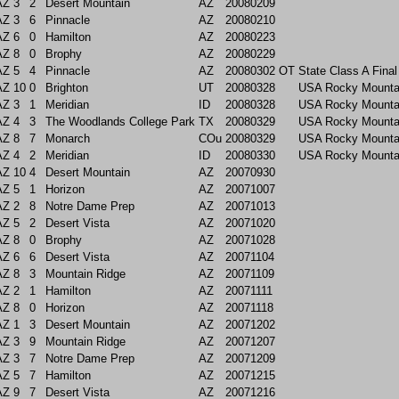
AZ
3
2
Desert Mountain
AZ
20080209
AZ
3
6
Pinnacle
AZ
20080210
AZ
6
0
Hamilton
AZ
20080223
AZ
8
0
Brophy
AZ
20080229
AZ
5
4
Pinnacle
AZ
20080302
OT
State Class A Final
AZ
10
0
Brighton
UT
20080328
USA Rocky Mountai
AZ
3
1
Meridian
ID
20080328
USA Rocky Mountai
AZ
4
3
The Woodlands College Park
TX
20080329
USA Rocky Mountai
AZ
8
7
Monarch
COu
20080329
USA Rocky Mountai
AZ
4
2
Meridian
ID
20080330
USA Rocky Mountain
AZ
10
4
Desert Mountain
AZ
20070930
AZ
5
1
Horizon
AZ
20071007
AZ
2
8
Notre Dame Prep
AZ
20071013
AZ
5
2
Desert Vista
AZ
20071020
AZ
8
0
Brophy
AZ
20071028
AZ
6
6
Desert Vista
AZ
20071104
AZ
8
3
Mountain Ridge
AZ
20071109
AZ
2
1
Hamilton
AZ
20071111
AZ
8
0
Horizon
AZ
20071118
AZ
1
3
Desert Mountain
AZ
20071202
AZ
3
9
Mountain Ridge
AZ
20071207
AZ
3
7
Notre Dame Prep
AZ
20071209
AZ
5
7
Hamilton
AZ
20071215
AZ
9
7
Desert Vista
AZ
20071216