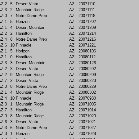
AZ
2
5
Desert Vista
AZ
20071110
AZ
3
2
Mountain Ridge
AZ
20071111
AZ
0
7
Notre Dame Prep
AZ
20071118
AZ
1
5
Horizon
AZ
20071202
AZ
1
4
Desert Mountain
AZ
20071209
AZ
2
2
Hamilton
AZ
20071214
AZ
4
8
Notre Dame Prep
AZ
20071216
AZ
6
10
Pinnacle
AZ
20071221
AZ
1
5
Horizon
AZ
20080106
AZ
1
0
Hamilton
AZ
20080112
AZ
3
3
Desert Mountain
AZ
20080126
AZ
2
3
Desert Vista
AZ
20080202
AZ
2
9
Mountain Ridge
AZ
20080209
AZ
7
2
Desert Vista
AZ
20080223
AZ
0
8
Notre Dame Prep
AZ
20080229
AZ
1
4
Mountain Ridge
AZ
20080302
AZ
4
10
Pinnacle
AZ
20070930
AZ
3
1
Mountain Ridge
AZ
20071005
AZ
7
3
Hamilton
AZ
20071014
AZ
0
8
Mountain Ridge
AZ
20071020
AZ
6
3
Desert Vista
AZ
20071021
AZ
3
6
Notre Dame Prep
AZ
20071027
AZ
3
1
Horizon
AZ
20071028