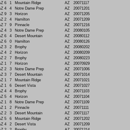
AZ
6
1
Mountain Ridge
AZ
20071117
AZ
4
4
Notre Dame Prep
AZ
20071201
AZ
9
3
Horizon
AZ
20071205
AZ
2
4
Hamilton
AZ
20071209
AZ
7
9
Pinnacle
AZ
20071216
AZ
4
3
Notre Dame Prep
AZ
20080105
AZ
6
4
Desert Mountain
AZ
20080112
AZ
6
0
Hamilton
AZ
20080126
AZ
3
2
Brophy
AZ
20080202
AZ
4
2
Horizon
AZ
20080209
AZ
2
7
Brophy
AZ
20080223
AZ
1
7
Horizon
AZ
20070929
AZ
2
3
Notre Dame Prep
AZ
20071006
AZ
3
7
Desert Mountain
AZ
20071014
AZ
1
7
Mountain Ridge
AZ
20071021
AZ
1
6
Desert Vista
AZ
20071027
AZ
4
4
Brophy
AZ
20071103
AZ
5
4
Horizon
AZ
20071104
AZ
1
8
Notre Dame Prep
AZ
20071109
AZ
1
2
Pinnacle
AZ
20071111
AZ
2
3
Desert Mountain
AZ
20071117
AZ
5
6
Mountain Ridge
AZ
20071202
AZ
4
2
Desert Vista
AZ
20071209
AZ
2
2
Brophy
AZ
20071214