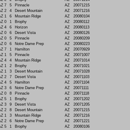
AZ
7
5
Pinnacle
AZ
20071215
AZ
2
4
Desert Mountain
AZ
20071216
AZ
1
6
Mountain Ridge
AZ
20080104
AZ
0
1
Brophy
AZ
20080112
AZ
4
6
Horizon
AZ
20080113
AZ
0
6
Desert Vista
AZ
20080126
AZ
0
5
Pinnacle
AZ
20080209
AZ
0
6
Notre Dame Prep
AZ
20080223
AZ
7
1
Hamilton
AZ
20070929
AZ
1
5
Pinnacle
AZ
20071007
AZ
4
4
Mountain Ridge
AZ
20071014
AZ
1
2
Brophy
AZ
20071021
AZ
1
3
Desert Mountain
AZ
20071028
AZ
2
7
Desert Vista
AZ
20071103
AZ
4
5
Hamilton
AZ
20071104
AZ
3
6
Notre Dame Prep
AZ
20071111
AZ
0
8
Pinnacle
AZ
20071118
AZ
5
1
Brophy
AZ
20071202
AZ
3
9
Desert Vista
AZ
20071205
AZ
2
8
Desert Mountain
AZ
20071215
AZ
1
3
Mountain Ridge
AZ
20071216
AZ
2
6
Notre Dame Prep
AZ
20071221
AZ
5
1
Brophy
AZ
20080106