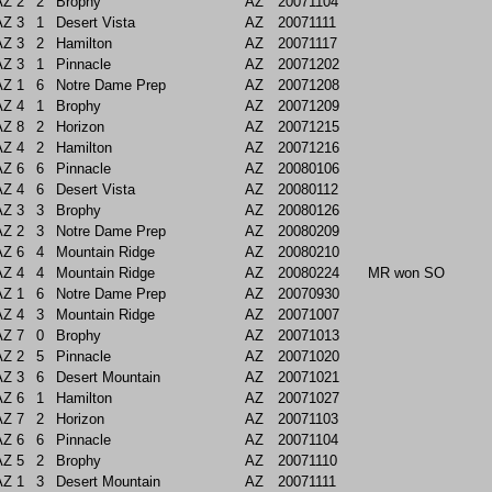
AZ
2
2
Brophy
AZ
20071104
AZ
3
1
Desert Vista
AZ
20071111
AZ
3
2
Hamilton
AZ
20071117
AZ
3
1
Pinnacle
AZ
20071202
AZ
1
6
Notre Dame Prep
AZ
20071208
AZ
4
1
Brophy
AZ
20071209
AZ
8
2
Horizon
AZ
20071215
AZ
4
2
Hamilton
AZ
20071216
AZ
6
6
Pinnacle
AZ
20080106
AZ
4
6
Desert Vista
AZ
20080112
AZ
3
3
Brophy
AZ
20080126
AZ
2
3
Notre Dame Prep
AZ
20080209
AZ
6
4
Mountain Ridge
AZ
20080210
AZ
4
4
Mountain Ridge
AZ
20080224
MR won SO
AZ
1
6
Notre Dame Prep
AZ
20070930
AZ
4
3
Mountain Ridge
AZ
20071007
AZ
7
0
Brophy
AZ
20071013
AZ
2
5
Pinnacle
AZ
20071020
AZ
3
6
Desert Mountain
AZ
20071021
AZ
6
1
Hamilton
AZ
20071027
AZ
7
2
Horizon
AZ
20071103
AZ
6
6
Pinnacle
AZ
20071104
AZ
5
2
Brophy
AZ
20071110
AZ
1
3
Desert Mountain
AZ
20071111