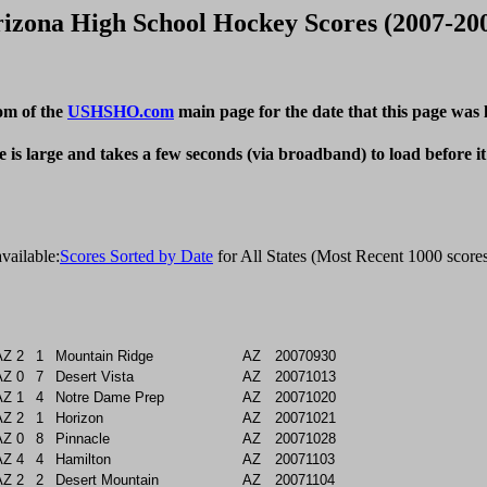
izona High School Hockey Scores (2007-20
om of the
USHSHO.com
main page for the date that this page was 
e is large and takes a few seconds (via broadband) to load before i
vailable:
Scores Sorted by Date
AZ
2
1
Mountain Ridge
AZ
20070930
AZ
0
7
Desert Vista
AZ
20071013
AZ
1
4
Notre Dame Prep
AZ
20071020
AZ
2
1
Horizon
AZ
20071021
AZ
0
8
Pinnacle
AZ
20071028
AZ
4
4
Hamilton
AZ
20071103
AZ
2
2
Desert Mountain
AZ
20071104