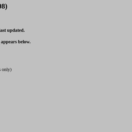
08)
last updated.
t appears below.