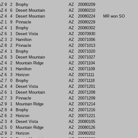
AZ
9
2
Brophy
AZ
20080209
AZ
4
6
Desert Mountain
AZ
20080210
AZ
4
4
Desert Mountain
AZ
20080224
MR won SO
AZ
1
9
Pinnacle
AZ
20080229
AZ
4
1
Brophy
AZ
20080302
AZ
6
1
Desert Vista
AZ
20070930
AZ
3
2
Hamilton
AZ
20071006
AZ
8
2
Pinnacle
AZ
20071013
AZ
4
1
Brophy
AZ
20071020
AZ
6
3
Desert Mountain
AZ
20071027
AZ
4
2
Mountain Ridge
AZ
20071104
AZ
8
1
Hamilton
AZ
20071109
AZ
6
3
Horizon
AZ
20071111
AZ
7
0
Brophy
AZ
20071118
AZ
4
4
Desert Vista
AZ
20071201
AZ
6
1
Desert Mountain
AZ
20071208
AZ
7
3
Pinnacle
AZ
20071209
AZ
9
1
Mountain Ridge
AZ
20071214
AZ
8
4
Brophy
AZ
20071216
AZ
6
2
Horizon
AZ
20071221
AZ
3
4
Desert Vista
AZ
20080105
AZ
5
0
Mountain Ridge
AZ
20080126
AZ
9
2
Horizon
AZ
20080202